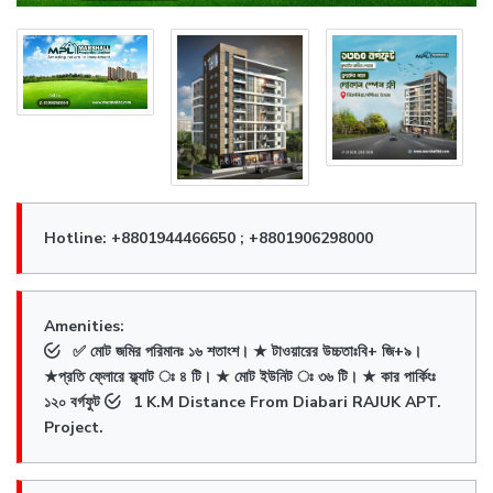
Hotline: +8801944466650 ; +8801906298000
Amenities:
✅ মোট জমির পরিমানঃ ১৬ শতাংশ। ★ টাওয়ারের উচ্চতাঃবি+ জি+৯।
★প্রতি ফ্লোরে ফ্ল্যাট ঃ ৪ টি। ★ মোট ইউনিট ঃ ৩৬ টি। ★ কার পার্কিংঃ
১২০ বর্গফুট
1 K.M Distance From Diabari RAJUK APT.
Project.